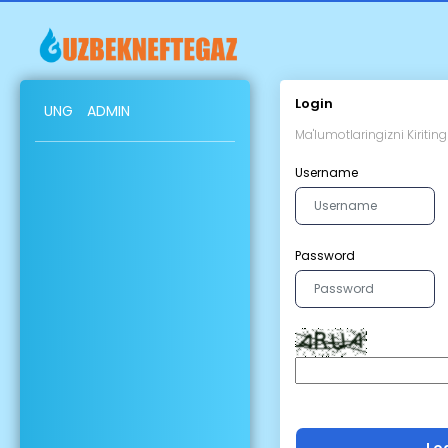
Login
UNG
ADMIN
Ma'lumotlaringizni Kiriting
Username
Password